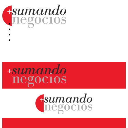
Hoy
Mercatips
Anaquel
Huellas