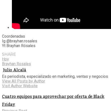
Coordenadas
Ig @brayhan.rosales
Yt Brayhan Rósales
SHARE
Hoy
Brayhan Rosales
Julio Alcalá
Es periodista, especializado en marketing, ventas y negocios
View All Posts by Author
Visit Author Website
Cuatro equipos para aprovechar por oferta de Black
Friday
Previous Post