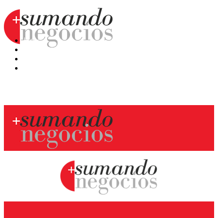
Hoy
Mercatips
Anaquel
Huellas