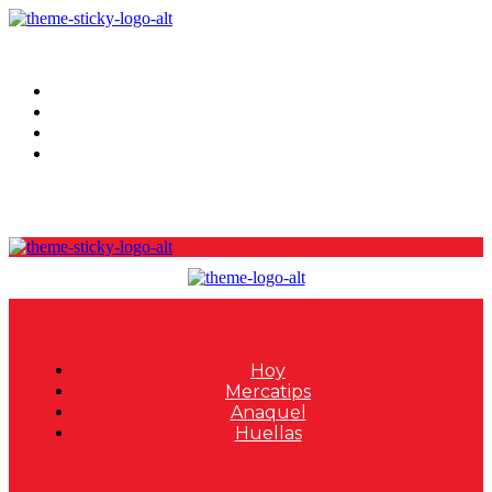
Hoy
Mercatips
Anaquel
Huellas
Hoy
Mercatips
Anaquel
Huellas