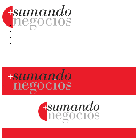
Hoy
Mercatips
Anaquel
Huellas