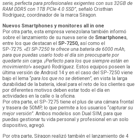
serie, perfecta para profesionales exigentes con sus 32GB de
RAM DDR5 con 1TB PCIe 4.0 SSD”
, señaló Cristhian
Rodríguez, coordinador de la marca Síragon.
Nuevos Smartphones y monitores all in one
Por otra parte, esta empresa venezolana también informó
sobre el lanzamiento de su nueva serie de
Smartphones
,
entre los que destacan el
SP-7250,
así como el
SP-7275.
«El SP-7250 te ofrece una batería de 6000 mAh,
para que puedas usarlo todo el día sin preocuparte por
quedarte sin carga. ¡Perfecto para los que siempre están en
movimiento!»
aseguró Rodríguez. Estos equipos poseen la
última versión de Android 14 y en el caso del SP-7250 viene
bajo el lema “
para los que no se detienen”,
en vista la larga
durabilidad de la batería, ideal para el reto de los clientes que
por diferentes motivos deben estar todo el día en
actividades en la calle o la oficina.
Por otra parte, el SP-7275 tiene el plus de una cámara frontal
y trasera de 50MP, lo que permite a los usuarios “
capturar su
mejor versión”
. Ambos modelos son Dual SIM, para que
puedas gestionar tu vida personal y profesional en un solo
dispositivo, agregó.
Por otra parte, Síragon realizó también el lanzamiento de 4