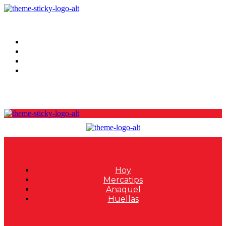
Hoy
Mercatips
Anaquel
Huellas
Hoy
Mercatips
Anaquel
Huellas