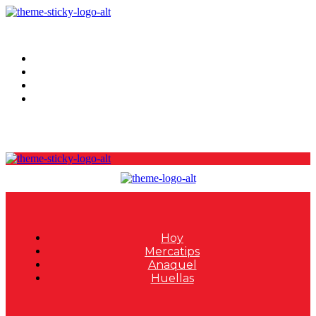
Hoy
Mercatips
Anaquel
Huellas
Hoy
Mercatips
Anaquel
Huellas