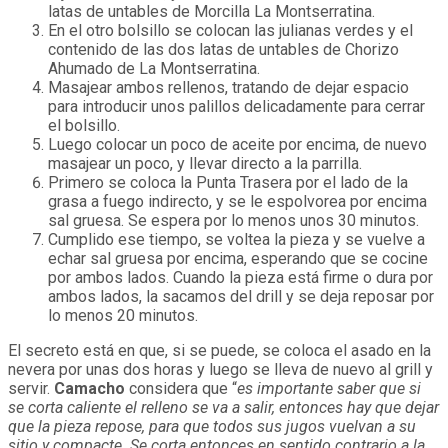
latas de untables de Morcilla La Montserratina.
En el otro bolsillo se colocan las julianas verdes y el
contenido de las dos latas de untables de Chorizo
Ahumado de La Montserratina.
Masajear ambos rellenos, tratando de dejar espacio
para introducir unos palillos delicadamente para cerrar
el bolsillo.
Luego colocar un poco de aceite por encima, de nuevo
masajear un poco, y llevar directo a la parrilla.
Primero se coloca la Punta Trasera por el lado de la
grasa a fuego indirecto, y se le espolvorea por encima
sal gruesa. Se espera por lo menos unos 30 minutos.
Cumplido ese tiempo, se voltea la pieza y se vuelve a
echar sal gruesa por encima, esperando que se cocine
por ambos lados. Cuando la pieza está firme o dura por
ambos lados, la sacamos del drill y se deja reposar por
lo menos 20 minutos.
El secreto está en que, si se puede, se coloca el asado en la
nevera por unas dos horas y luego se lleva de nuevo al grill y
servir.
Camacho
considera que “
es importante saber que si
se corta caliente el relleno se va a salir, entonces hay que dejar
que la pieza repose, para que todos sus jugos vuelvan a su
sitio y compacte. Se corta entonces en sentido contrario a la