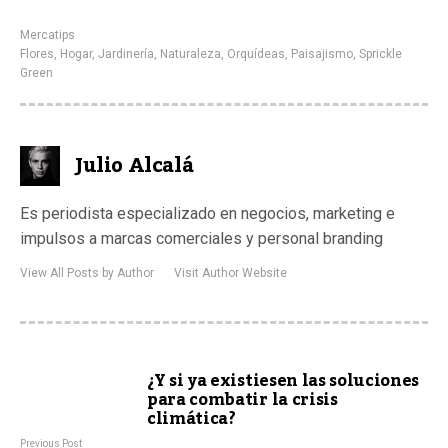
Mercatips
Flores
,
Hogar
,
Jardinería
,
Naturaleza
,
Orquídeas
,
Paisajismo
,
Sprickle
Green
Julio Alcalá
Es periodista especializado en negocios, marketing e
impulsos a marcas comerciales y personal branding
View All Posts by Author
Visit Author Website
¿Y si ya existiesen las soluciones
para combatir la crisis
climática?
Previous Post