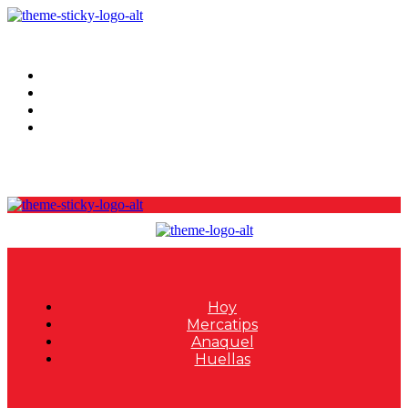
Hoy
Mercatips
Anaquel
Huellas
Hoy
Mercatips
Anaquel
Huellas