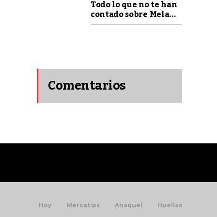
Todo lo que no te han
contado sobre Mela...
Comentarios
recientes
Hoy
Mercatips
Anaquel
Huellas