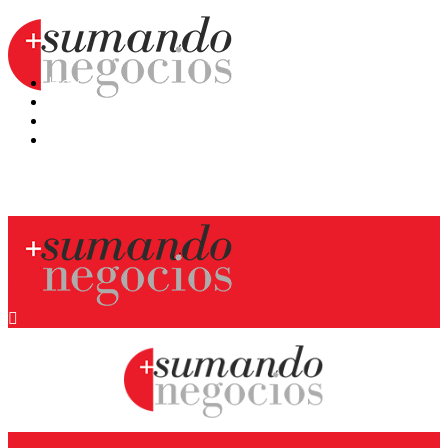
Hoy
Mercatips
Anaquel
Huellas