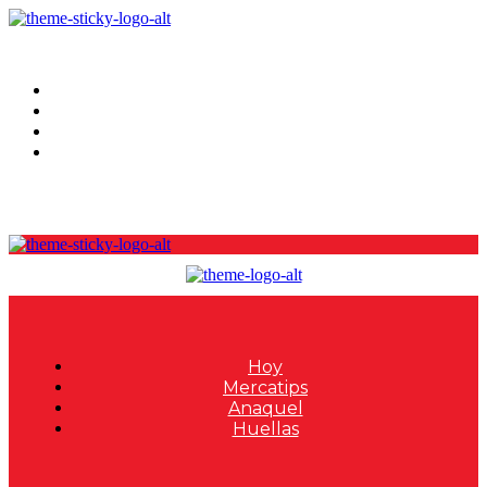
Hoy
Mercatips
Anaquel
Huellas
Hoy
Mercatips
Anaquel
Huellas