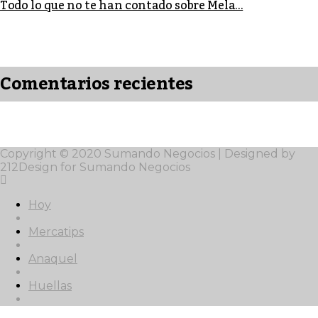
Todo lo que no te han contado sobre Mela...
Comentarios recientes
Copyright © 2020 Sumando Negocios | Designed by
212Design for Sumando Negocios
Hoy
Mercatips
Anaquel
Huellas