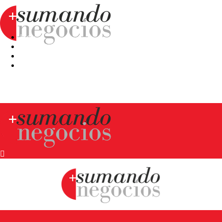
Hoy
Mercatips
Anaquel
Huellas