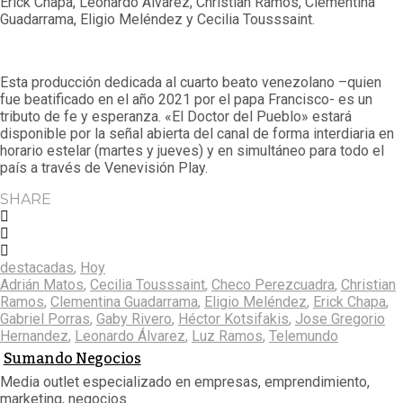
Erick Chapa, Leonardo Álvarez, Christian Ramos, Clementina
Guadarrama, Eligio Meléndez y Cecilia Tousssaint.
Esta producción dedicada al cuarto beato venezolano –quien
fue beatificado en el año 2021 por el papa Francisco- es un
tributo de fe y esperanza. «El Doctor del Pueblo» estará
disponible por la señal abierta del canal de forma interdiaria en
horario estelar (martes y jueves) y en simultáneo para todo el
país a través de Venevisión Play.
SHARE
destacadas
,
Hoy
Adrián Matos
,
Cecilia Tousssaint
,
Checo Perezcuadra
,
Christian
Ramos
,
Clementina Guadarrama
,
Eligio Meléndez
,
Erick Chapa
,
Gabriel Porras
,
Gaby Rivero
,
Héctor Kotsifakis
,
Jose Gregorio
Hernandez
,
Leonardo Álvarez
,
Luz Ramos
,
Telemundo
Sumando Negocios
Media outlet especializado en empresas, emprendimiento,
marketing, negocios