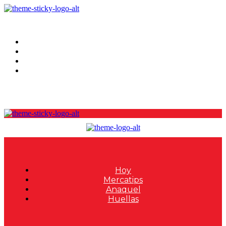
Hoy
Mercatips
Anaquel
Huellas
Hoy
Mercatips
Anaquel
Huellas