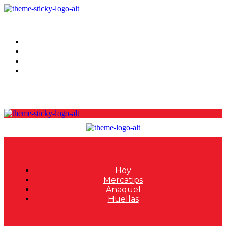
Hoy
Mercatips
Anaquel
Huellas
Hoy
Mercatips
Anaquel
Huellas