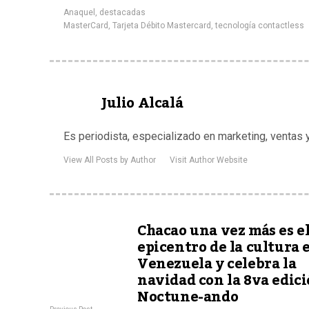
Anaquel
,
destacadas
MasterCard
,
Tarjeta Débito Mastercard
,
tecnología contactless
Julio Alcalá
Es periodista, especializado en marketing, ventas
View All Posts by Author
Visit Author Website
Chacao una vez más es e
epicentro de la cultura 
Venezuela y celebra la
navidad con la 8va edici
Noctune-ando