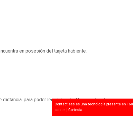
ncuentra en posesión del tarjeta habiente.
istancia, para poder leer la tarjeta. Si varias tarjetas son acer
Contactless es una tecnología presente en 160
países | Cortesía