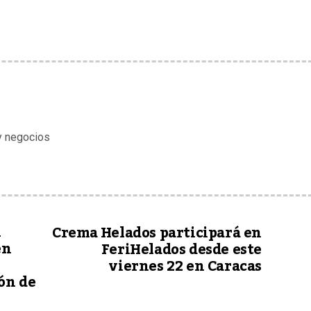
 y negocios
l
Crema Helados participará en
en
FeriHelados desde este
viernes 22 en Caracas
ón de