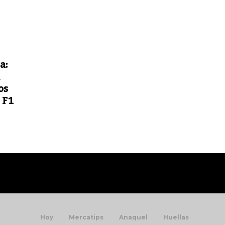
a:
d
os
 F1
Hoy
Mercatips
Anaquel
Huellas