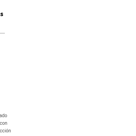
os
gado
 con
acción