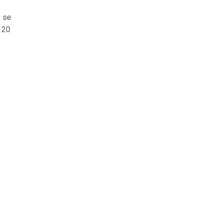
s se
e 20