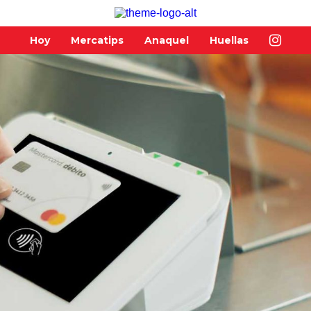
Hoy
Mercatips
Anaquel
Huellas