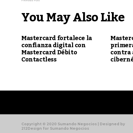
Previous Post
You May Also Like
Mastercard fortalece la
Master
confianza digital con
primera
Mastercard Débito
contra
Contactless
ciberné
Copyright © 2020 Sumando Negocios | Designed by
212Design for Sumando Negocios