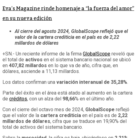
Eva’s Magazine rinde homenaje a “la fuerza del amor”
en su nueva edición
Al cierre del agosto 2024, GlobalScope reflejó que el
valor de la cartera crediticia en el país es de 2,22
millardos de dólares
+SN.- Un reciente informe de la firma
GlobalScope
reveló que
el total de
activos
en el sistema bancario nacional se ubicó
en
407,82 millardos
en lo que va de año, cifra que, en
dólares, asciende a 11,13 millardos.
Los datos confirman una
variación interanual de 35,28%
.
Parte del éxito en el área está atado al aumento en la cartera
de
créditos
, con un alza del
98,66
% en el último año.
Con el cierre del octavo mes de 2024,
GlobalScope
reflejó
que el valor de la
cartera crediticia
en el país es de
2,22
millardos de dólares
, cifra que se traduce en 19,90% del
total de activos del sistema bancario.
Sobre la
morosidad
, la cifra es baja, ubicándose en
2,21%