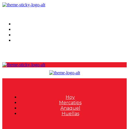
Hoy
Mercatips
Anaquel
Huellas
Hoy
Mercatips
Anaquel
Huellas