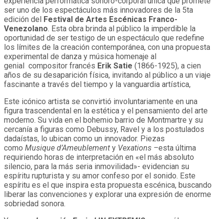
experiencia performática sonoro-corporal única que promete
ser uno de los espectáculos más innovadores de la 5ta
edición del
Festival de Artes Escénicas Franco-
Venezolano
. Esta obra brinda al público la imperdible la
oportunidad de ser testigo de un espectáculo que redefine
los límites de la creación contemporánea, con una propuesta
experimental de danza y música homenaje al
genial compositor francés
Erik Satie
(1866-1925), a cien
años de su desaparición física, invitando al público a un viaje
fascinante a través del tiempo y la vanguardia artística,
Este icónico artista se convirtió involuntariamente en una
figura trascendental en la estética y el pensamiento del arte
moderno. Su vida en el bohemio barrio de Montmartre y su
cercanía a figuras como Debussy, Ravel y a los postulados
dadaístas, lo ubican como un innovador. Piezas
como
Musique d’Ameublement
y
Vexations –
esta última
requiriendo horas de interpretación en «el más absoluto
silencio, para la más seria inmovilidad»- evidencian su
espíritu rupturista y su amor confeso por el sonido. Este
espíritu es el que inspira esta propuesta escénica, buscando
liberar las convenciones y explorar una expresión de enorme
sobriedad sonora.