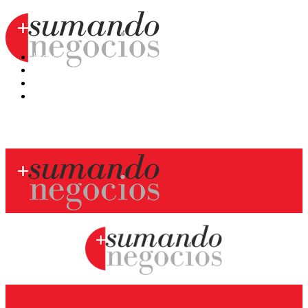
Hoy
Mercatips
Anaquel
Huellas