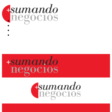
Hoy
Mercatips
Anaquel
Huellas