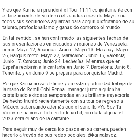
Y es que Karina emprenderá el Tour 11:11 conjuntamente con
el lanzamiento de su disco el venidero mes de Mayo, que
todos sus seguidores aguardan para seguir disfrutando de su
talento, profesionalismo y ganas de comerse el mundo.
En tal sentido , se han confirmado las siguientes fechas de
sus presentaciones en ciudades y regiones de Venezuela,
como: Mayo 12, Acarigua , Araure; Mayo 13, Maracay; Mayo
26, Barquisimeto; Mayo 27, Maracaibo; Junio 16, Valencia;
Junio 17, Caracas; Junio 24, Lecherías. Mientras que en
España recibirán a la cantante en Junio 7, Barcelona; Junio 8,
Tenerife; y en Junio 9 se prepara para conquistar Madrid.
Porque Karina no se detiene y en esta oportunidad trabaja de
la mano de Remil Cobi Renna , manager junto a quien ha
cristalizado exitosas temporadas en su brillante trayectoria.
De hecho triunfó recientemente con su tour de regreso a
México, saboreando además que el sencillo «Yo Soy Tu
Vicio» se ha convertido en todo un hit, sin duda alguna el
2023 será el año de la cantante.
Para seguir muy de cerca los pasos en su carrera, pueden
hacerlo a través de sus redes sociales: @karinalavoz.