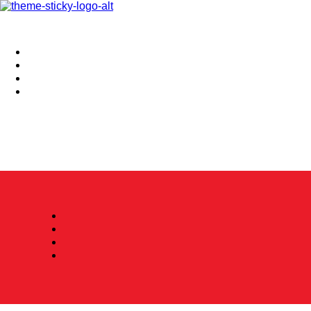
Hoy
Mercatips
Anaquel
Huellas