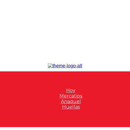
Hoy
Mercatips
Anaquel
Huellas