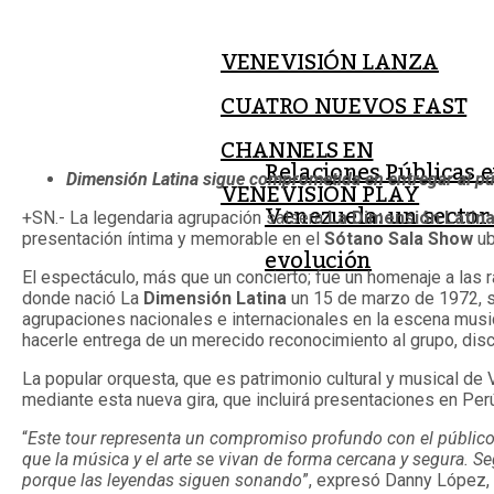
VENEVISIÓN LANZA
CUATRO NUEVOS FAST
CHANNELS EN
Relaciones Públicas 
Dimensión Latina sigue comprometida en entregar al pú
VENEVISIÓN PLAY
Venezuela: un sector
+SN.- La legendaria agrupación salsera
La Dimensión Latin
presentación íntima y memorable en el
Sótano Sala Show
ub
evolución
El espectáculo, más que un concierto; fue un homenaje a las r
donde nació La
Dimensión Latina
un 15 de marzo de 1972, s
agrupaciones nacionales e internacionales en la escena musica
hacerle entrega de un merecido reconocimiento al grupo, disco
La popular orquesta, que es patrimonio cultural y musical de 
mediante esta nueva gira, que incluirá presentaciones en Pe
“
Este tour representa un compromiso profundo con el públic
que la música y el arte se vivan de forma cercana y segura. 
porque las leyendas siguen sonando
”, expresó Danny López, 