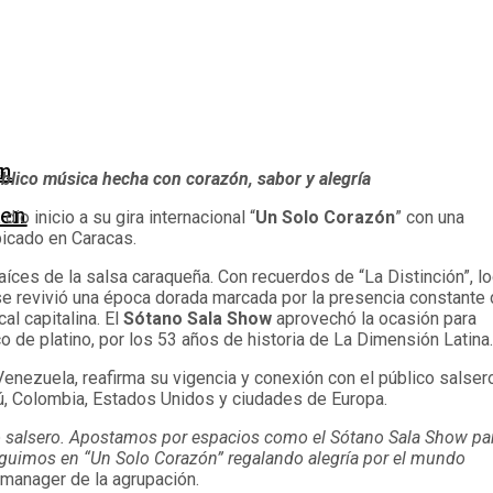
en
blico música hecha con corazón, sabor y alegría
 en
a
dio inicio a su gira internacional “
Un Solo Corazón
” con una
icado en Caracas.
aíces de la salsa caraqueña. Con recuerdos de “La Distinción”, lo
e revivió una época dorada marcada por la presencia constante
l capitalina. El
Sótano Sala Show
aprovechó la ocasión para
 de platino, por los 53 años de historia de La Dimensión Latina.
Venezuela, reafirma su vigencia y conexión con el público salser
rú, Colombia, Estados Unidos y ciudades de Europa.
o salsero. Apostamos por espacios como el Sótano Sala Show pa
Seguimos en “Un Solo Corazón” regalando alegría por el mundo
manager de la agrupación.