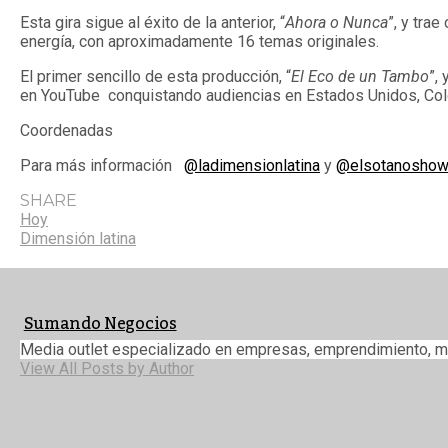
Esta gira sigue al éxito de la anterior, “
Ahora o Nunca
”, y tra
energía, con aproximadamente 16 temas originales.
El primer sencillo de esta producción, “
El Eco de un Tambo
”,
en YouTube conquistando audiencias en Estados Unidos, Col
Coordenadas
Para más información
@ladimensionlatina
y
@elsotanosho
SHARE
Hoy
Dimensión latina
Sumando Negocios
Media outlet especializado en empresas, emprendimiento, m
View All Posts by Author