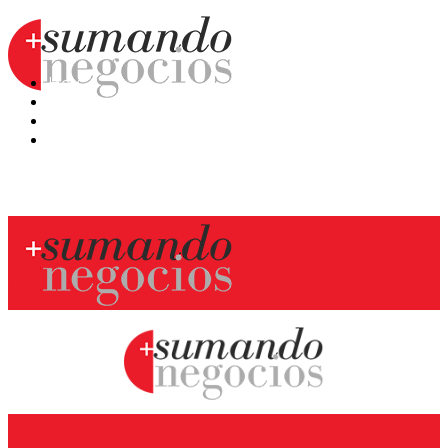
Hoy
Mercatips
Anaquel
Huellas