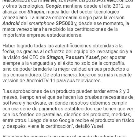
relacionados con internet,
software
, dispositivos electrónicos
y otras tecnologías,
Google
, mantiene desde el año 2012 su
alianza con
Síragon
, marca líder del sector tecnológico
venezolano. La alianza empresarial surgió para la versión
Android
del
smartphone
SP5000
y, desde ese momento, la
marca venezolana ha recibido las certificaciones de la
importante empresa estadounidense.
Haber logrado todas las autentificaciones obtenidas a la
fecha, es gracias al esfuerzo del equipo de investigación y a
la visión del CEO de
Síragon
,
Passam Yusef
, por apostar
siempre a la vanguardia y al éxito no solo de la compañía,
sino de poder brindarle la mejor calidad en sus productos a
los consumidores. De esta manera, lograron su más reciente
versión de AndroidTV 11 para sus televisores.
“Las aprobaciones de un producto pueden tardar entre 2 y 3
meses, tiempo en el que se hacen las pruebas necesarias de
software y hardware, en donde nosotros debemos cumplir
con una serie de parámetros establecidos que tienen que ver
con los fondos de pantallas, diseños del producto, medidas,
entre otros. Luego de eso Google recibe el producto en físico
y, después, viene la certificación”, detalló Yusef.
El parámetro principal que exige el grande de internet para