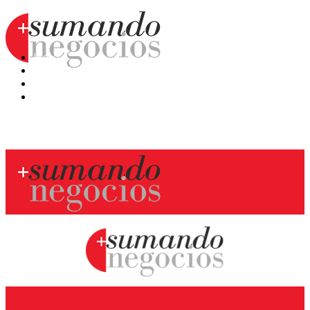
Hoy
Mercatips
Anaquel
Huellas