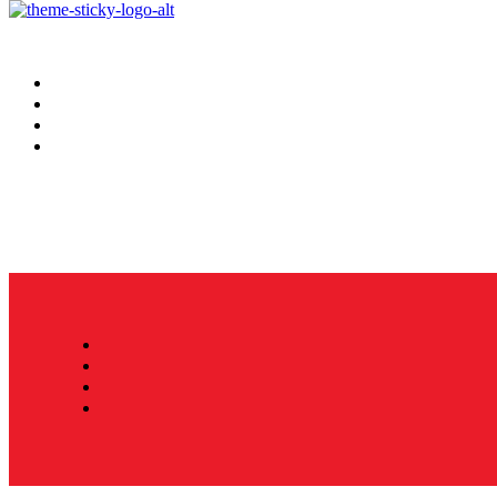
Hoy
Mercatips
Anaquel
Huellas