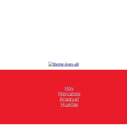
Hoy
Mercatips
Anaquel
Huellas