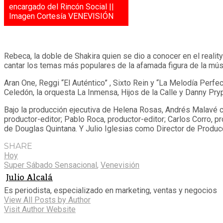
encargado del Rincón Social ||
Imagen Cortesía VENEVISIÓN
Rebeca, la doble de Shakira quien se dio a conocer en el reali
cantar los temas más populares de la afamada figura de la mús
Aran One, Reggi “El Auténtico” , Sixto Rein y “La Melodía Perfe
Celedón, la orquesta La Inmensa, Hijos de la Calle y Danny Pryp
Bajo la producción ejecutiva de Helena Rosas, Andrés Malavé c
productor-editor; Pablo Roca, productor-editor; Carlos Corro, p
de Douglas Quintana. Y Julio Iglesias como Director de Produc
SHARE
Hoy
Super Sábado Sensacional
,
Venevisión
Julio Alcalá
Es periodista, especializado en marketing, ventas y negocios
View All Posts by Author
Visit Author Website