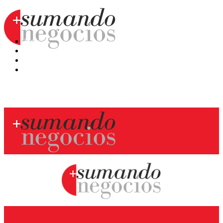
Hoy
Mercatips
Anaquel
Huellas