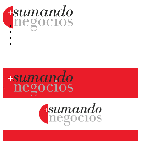
Hoy
Mercatips
Anaquel
Huellas