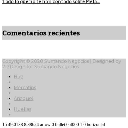
Todo lo que no te han contado sobre Mela...
Comentarios recientes
Copyright © 2020 Sumando Negocios | Designed by
212Design for Sumando Negocios
Hoy
Mercatips
Anaquel
Huellas
15
49.0138
8.38624
arrow
0
bullet
0
4000
1
0
horizontal